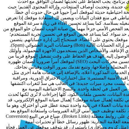
في توسيع وظائف موقعك الإلكتروني. ولكن مثل أي برنامج، يجب الحفاظ على تحديثها لضمان التوافق مع أحدث
ت جديدة، وتحديث أوصاف المنتجات، وإزالة المحتوى القديم؛ حيث
سخة احتياطية حديثة لموقعك أمراً حيوياً في حال حدوث أي خطأ.
اطي في منع فقدان البيانات ويضمن لك استعادة موقعك إذا تعرض
غيله بسلاسة. كما يساعد تحسين الأداء في زيادة سرعة الموقع
ميل الصفحات، وضغط أحجام الصور، وتقليص الكود البرمجي (Minifying code). الفحص الأمني يعد الفحص الأمني جزءاً مهماً من صيانة الويب لضمان خلو الموقع من
لى حد سواء. كما يساعد فحص الموقع في تحسين تجربة المستخدم؛
ن موقعك يحتوي على أعضاء، فستحتاج إلى إدارة حساباتهم. يتضمن
ذلك إنشاء وحذف حسابات المستخدمين، وإعادة تعيين كلمات المرور، وإدارة الأذونات. كما تشمل إدارة المستخدمين تنظيف قائمة الأعضاء عبر إزالة الحسابات الآلية (Bots) وحسابات البريد العشوائي (Spam).
يع على استخدامه. يشمل ذلك الأشخاص ذوي الإعاقة، والأشخاص الذين يستخدمون الأجهزة المحمولة، وأولئك
ر موقعك عندما يحاول الناس الوصول إليه. الهدف هو الحفاظ على وقت تشغيل الموقع قريباً من
100% قدر الإمكان. وبمجرد تعطل موقعك، ستحتاج لمعرفة ذلك فوراً لاتخاذ الخطوات اللازمة لإعادة تشغيله. مراقبة سيو (SEO) تعد مراقبة تحسين محركات البحث (SEO) لموقعك أمراً ضرورياً لضمان ظهوره
مرور (Traffic). تساعدك هذه المراقبة في تحديد المشكلات المحتملة وإصلاحها، وتتبع تقدمك بمرور الوقت وقياس نجاحك.
لخدمات المذكورة أعلاه، بالإضافة إلى خدمات هامة أخرى مثل
أولاً: المراقبة الأمنية المستمرة: مثل اختبارات الاختراق الدورية، ومراقبة
ثات ليست مجرد ميزات جديدة؛ في الغالب هي سدٌّ لثغرات اكتشفها
ت من العمل في لحظة واحدة. والنسخ الاحتياطية اليومية مع
 البيانات، تحسين ملفات الكود، كلها إجراءات لا تُرى لكنها تُحدث
هي تكلفة إهمال صيانة موقعك؟ إهمال صيانة الموقع الإلكتروني، قد
بيانات العملاء في ثانية واحدة نتيجة عطل فني أو اختراق، وهو ما
 تكلفة توظيف خبير أمني لإزالة الفيروسات واستعادة الموقع بعد
الاختراق تفوق بمراحل تكلفة التحديثات الأمنية البسيطة. تراجع ترتيبك في محركات البحث (SEO): جوجل يعاقب المواقع البطيئة أو التي تحتوي على روابط معطلة (Broken Links). ضياع فرص البيع (Conversion
معة العلامة التجارية: ظهور رسائل خطأ أو تحذيرات أمنية
ب (مثل كروم وسافاري) باستمرار، قد يتوقف موقعك عن العمل فجأة