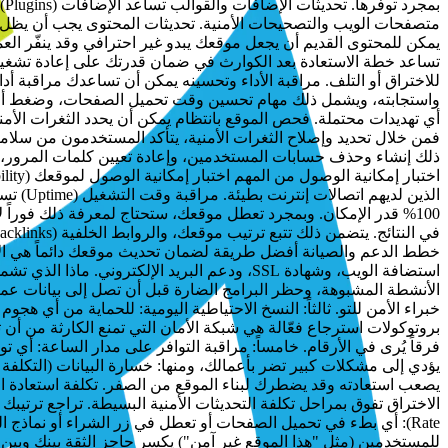
متصفحات الويب والتصحيحات الأمنية. تحديثات المحتوى يجب أن يظل 
يمكن للمحتوى القديم أن يجعل موقعك يبدو غير احترافي وقد ينفّر العم
تساعد خطة الاستعادة بعد الكوارث في ضمان قدرتك على إعادة تشغي
للاختراق أو التلف. مراقبة الأداء وتحسينه يمكن أن تساعدك مراقبة 
أي تهديدات محتملة. فحص الموقع بانتظام يمكن أن يحدد الثغرات ال
فمن خلال تحديد وإصلاح الثغرات الأمنية، يتأكد المستخدمون من سلام
الذين 
خطط الدعم والصيانة أفضل طريقة لضمان تحديث موقعك دائماً هي الا
استضافة الويب، وشهادة SSL، ودعم البريد الإلكت
الأنشطة المشبوهة، وحظر البرامج الضارة قبل أن تصل إلى بيانات عملا
خبراء الأمن للتو. ثالثاً: النسخ الاحتياطية اليومية: للحماية من أي
بروتوكولات استرجاع فعّالة هي شبكة الأمان التي تمنع الكارثة من أن ت
فرقاً يُرى في الأرقام. خامساً: مراقبة التوافر على مدار الساعة: أ
يؤدي إلى مشكلات كبير تضر بأعمالك، ومنها: خسارة البيانات (التكلفة
يصعب استعادته وقد يضطرك لبناء الموقع من الصفر. تكلفة استعادة الم
Rate): أي بطء في تحميل الصفحات أو تعطل في زر الشراء أو نماذج 
للمستخدمين (مثل "هذا الموقع غير آمن") يكسر حاجز الثقة بينك وب