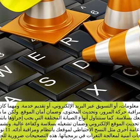
معلومات، أو التسويق عبر البريد الإلكتروني، أو تقديم خدمة. ومهما كا
راقبة حركة المرور، وتحديث المحتوى، وضمان أمان الموقع. ولكن ما هي 
عك بسلاسة. كما سنتناول أنواع الصيانة المختلفة التي يجب إجراؤها با
لى تحديث الموقع الإلكتروني وضمان تشغيله بسلاسة وكفاءة عالية. وتشم
وتحديث ا
ات أمنية لمعالجة الثغرات في برمجياتها. هذه التصحيحات ضرورية للحف