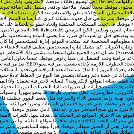
بمجرد توفرها. تحديثات الإضافات والقوالب تساعد الإضافات (Plugins) والقوالب (Themes) 
محتوى موقعك محدثاً لضمان ملاءمته ودقته. ويشمل ذلك إضافة تدوينا
لاء المحتملين. النسخ الاحتياطي والاستعادة بعد الكوارث يعد امتلاك ن
ل موقعك بسرعة في حال حدوث مشكلة كبرى. كما يساعد النسخ الاحتي
أداء موقعك في تحديد المشكلات المحتملة واتخاذ خطوات للحفاظ على تش
واستجابته، ويشمل ذلك مهام تحسين وقت تح
أمنية ويصلحها قبل أن تسبب أي ضرر، مما يحمي الموقع ومستخدميه ع
ة معلوماتهم الشخصية عند استخدام الموقع. إدارة المستخدمين إذا كا
اختبار إمكانية الوصول من المهم اختبار إمكانية الوصول لموقعك (Accessibility) لضمان قدرة الجم
لديهم اتصالات إنترنت بطيئة. مراقبة وقت التشغيل (Uptime) تساعد مراقبة وقت التشغيل في ضمان توف
في النتائج. يتضمن ذلك تتبع ترتيب موقعك، والروابط الخلفية (Backlinks)، وحركة ال
شتراك في خطة دعم وصيانة. يتضمن هذا النوع من الخطط عادةً جميع ا
روني. ماذا الذي تشمله عملية صيانة المواقع الإلكترونية؟ الصيانة الاحترافية تشمل: 
ئك، هذه ليست خيارات بل ضرورات. ثانياً: التحديثات الدورية: التحدي
 هجوم إلكتروني، خطأ بشري، عطل مفاجئ، كل هذا قد يمحو شهوراً أو سنوا
كون نهاية. رابعاً: تحسين الأداء والسرعة: مثل ضغط الصور، تنظيف قاعدة
ي توقف غير مخطط يعني خسارة فعلية في المبيعات وضرراً في الثقة. ما 
 الأعلى): بدون نسخ احتياطي دوري، قد تفقد كامل محتوى موقعك وقاعدة 
وقع بعد الاختراق: المواقع غير المحدّثة هي هدف سهل للثغرات الأمنية.
التواصل يعني أن العميل سيغادر موقعك فوراً ليتجه للمنافسين. تدمير س
ين عملائك مشاكل التوافق والتعطل الفجائي: مع تحديث متصفحات الوي