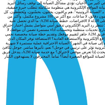
في كثير من الأحيان، تؤدي مشاكل الصيانة إلى توقف رسائل البريد
نة المواقع الإلكترونية هي منظومة متكاملة تتطلب خبرة حقيقية،
عميقاً لكيف تتشابك جوانب الموقع المختلفة. وهي أدوات تمتلكها وكالة التسويق الرقمي A2M. فريق A2M لا يكتفي بـ"الصيانة الروتينية". هم يراقبون، يحللون، يحسّنون، ويُخطّطون. كل
خطوة مبنية على بيانات حقيقية وأهداف واضحة. وعندما يحدث عطل، فريق الاستجابة للأزمات جاهز على مدار الساعة لاستعادة الأداء في غضون دقائق، لا ساعات. مع أكثر من 100 مشروع مكتمل، وأكثر من
120 عميلاً راضياً، تعتبر A2M هي خيارك الأمثل. تتميز A2M بـ: الشفافية الكاملة في التواصل. الالتزام الصارم بالمواعيد. الاستراتيجية المبنية على الأدلة لا الافتراضات. خطط صيانة A2M: ما الذي تحصل عليه
وافر 24/7 مع تنبيهات فورية وإجراءات احتياطية سريعة لا تنتظر رد البريد الإلكتروني تدقيق أمني متواصل يشمل اختبار اختراق
رئ تحديثات منتظمة وتحسينات أداء مستمرة تضمن أن موقعك لا
يتأخر أبداً أمام منافسيه فريق بشري حقيقي يتعامل مع موقعك كأنه أصل استراتيجي يستحق الرعاية الكاملة ابدأ اليوم قبل أن يفعل منافسك فريق A2M جاهز لتقييم موقعك وتقديم خطة صيانة مخصصة تحمي
قع الإلكترونية والاستضافة العادية؟ الاستضافة توفر المكان الذي
لى صيانة في الشهر؟ الصيانة الاحترافية عملية مستمرة لا شهرية
كترونية تؤثر على ترتيبي في جوجل؟ نعم، تأثيرها مباشر. جوجل تكافئ
المواقع السريعة والآمنة والخالية من الأخطاء التقنية بترتيب أفضل، والصيانة المنتظمة هي ما يضمن بقاء هذه المعايير محققة باستمرار. ماذا يحدث إذا تعرض موقعي لاختراق؟ مع خدمة صيانة A2M، يتدخل فريق
يانة للمواقع الصغيرة أيضاً؟ تماماً. المخترقون لا يستهدفون الكبار