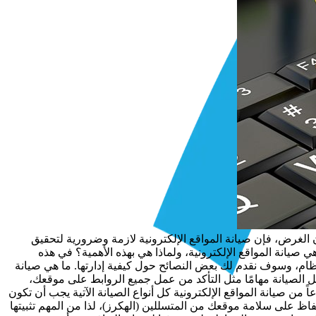
ن الغرض، فإن صيانة المواقع الإلكترونية لازمة وضرورية لتحقيق
صيانة المواقع الإلكترونية، ولماذا هي بهذه الأهمية؟ في هذه
نتظام، وسوف نقدم لك بعض النصائح حول كيفية إدارتها. ما هي صيانة
ل الصيانة مهامًا مثل التأكد من عمل جميع الروابط على موقعك،
لمحتوى بانتظام، وإصلاح أي روابط معطلة. كما تشمل مهامًا عامة أخرى مثل النسخ الاحتياطي لموقعك بانتظام ومراقبة أدائه. 11 نوعاً من صيانة المواقع الإلكترونية كل أنواع الصيانة الآتية يجب أن تكون
اظ على سلامة موقعك من المتسللين (الهكرز)، لذا من المهم تثبيتها