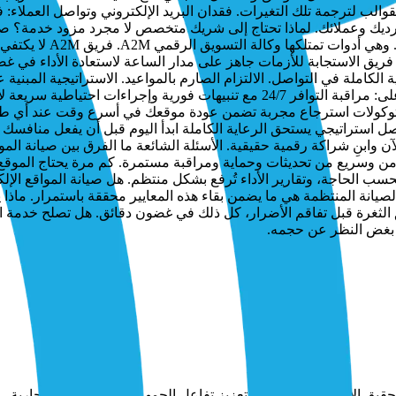
الب لترجمة تلك التغيرات. فقدان البريد الإلكتروني وتواصل العملاء: 
رديك وعملائك. لماذا تحتاج إلى شريك متخصص لا مجرد مزود خدمة؟ صيا
وأدوات متخصصة، وفهماً 
فعلاً؟ حين تختار A2M شريكاً لصيانة المواقع الإلكترونية، أنت تحصل على: مراقبة الت
توكولات استرجاع مجربة تضمن عودة موقعك في أسرع وقت عند أي طا
 وابنِ شراكة رقمية حقيقية. الأسئلة الشائعة ما الفرق بين صيانة الموا
ن وسريع من تحديثات وحماية ومراقبة مستمرة. كم مرة يحتاج الموقع إ
سب الحاجة، وتقارير الأداء تُرفع بشكل منتظم. هل صيانة المواقع الإل
غلق الثغرة قبل تفاقم الأضرار، كل ذلك في غضون دقائق. هل تصلح خدمة الص
 بغض النظر عن حجمه.
قيق الأهداف التسويقية وتعزيز تفاعل الجمهور مع العلامات التجارية.