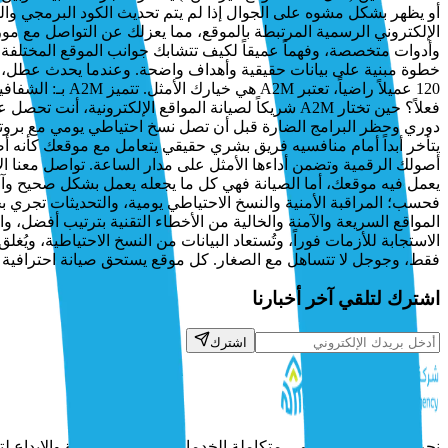
أو يظهر بشكل مشوه على الجوال إذا لم يتم تحديث الكود البرمجي والقو
الإلكتروني الرسمية المرتبطة بالموقع، مما يعزلك عن التواصل مع مو
دوري وحظر البرامج الضارة قبل أن تصل نسخ احتياطي يومي مع برو
أصولك الرقمية وتضمن أداءها الأمثل على مدار الساعة. تواصل معنا الآن
يعمل فيه موقعك، أما الصيانة فهي كل ما يجعله يعمل بشكل صحيح وآم
فحسب؛ المراقبة الأمنية والنسخ الاحتياطي يومية، والتحديثات تجري بح
الاستجابة للأزمات فوراً، وتُستعاد البيانات من النسخ الاحتياطية، ويُ
فقط، وجوجل لا تتساهل مع الصغار. كل موقع يستحق صيانة احترافية
اشترك لتلقي آخر أخبارنا
اشترك
نحن وكالة تسويق رقمي متكاملة الخدمات تجمع بين الخبرة والإبداع لتح